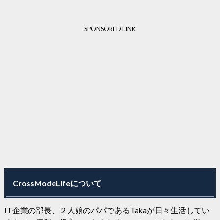
SPONSORED LINK
CrossModeLifeについて
IT企業の部長、２人娘のパパであるTakaが日々生活してい