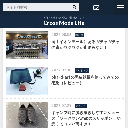
～日々の暮らしの役立つ情報ブログ～
お問い合わ
Cross Mode Life
2022.08.06
せ
岡山県
岡山イオンモールにあるガチャガチャ
の森がワクワクが止まらない！
2022.07.30
アウトドア
oka-d-artの黒皮鉄板を使ってみての
感想（レビュー）
2022.07.29
アイテム
キャンプ時に脱ぎ履きしやすいシュー
ズ「ワークマンwmbのスリッポン」が
安くてコスパ高すぎ！