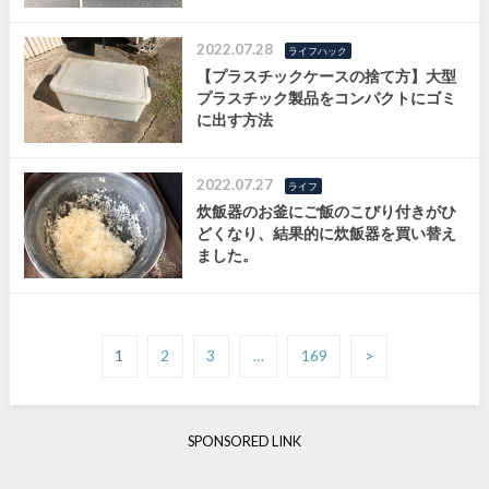
2022.07.28
ライフハック
【プラスチックケースの捨て方】大型
プラスチック製品をコンパクトにゴミ
に出す方法
2022.07.27
ライフ
炊飯器のお釜にご飯のこびり付きがひ
どくなり、結果的に炊飯器を買い替え
ました。
1
2
3
…
169
>
SPONSORED LINK