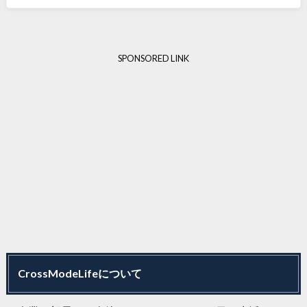
SPONSORED LINK
CrossModeLifeについて