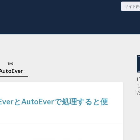
TAG
AutoEver
erとAutoEverで処理すると便