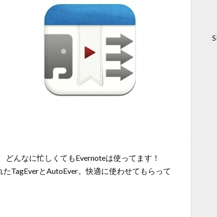
S
）です。 どんなに忙しくてもEvernoteは使ってます！
たTagEverとAutoEver。快適に使わせてもらって