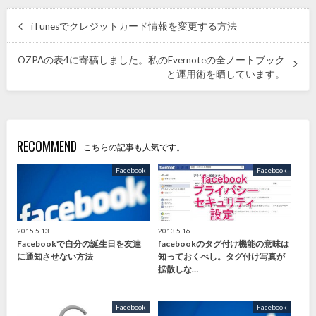
iTunesでクレジットカード情報を変更する方法
OZPAの表4に寄稿しました。私のEvernoteの全ノートブック
と運用術を晒しています。
RECOMMEND
こちらの記事も人気です。
Facebook
Facebook
2015.5.13
2013.5.16
Facebookで自分の誕生日を友達
facebookのタグ付け機能の意味は
に通知させない方法
知っておくべし。タグ付け写真が
拡散しな…
Facebook
Facebook