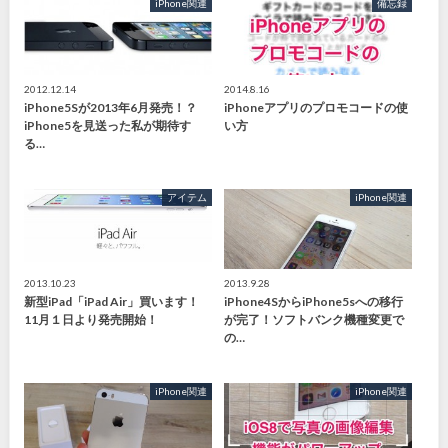
iPhone関連
備忘録
2012.12.14
2014.8.16
iPhone5Sが2013年6月発売！？
iPhoneアプリのプロモコードの使
iPhone5を見送った私が期待す
い方
る…
アイテム
iPhone関連
2013.10.23
2013.9.28
新型iPad「iPad Air」買います！
iPhone4SからiPhone5sへの移行
11月１日より発売開始！
が完了！ソフトバンク機種変更で
の…
iPhone関連
iPhone関連