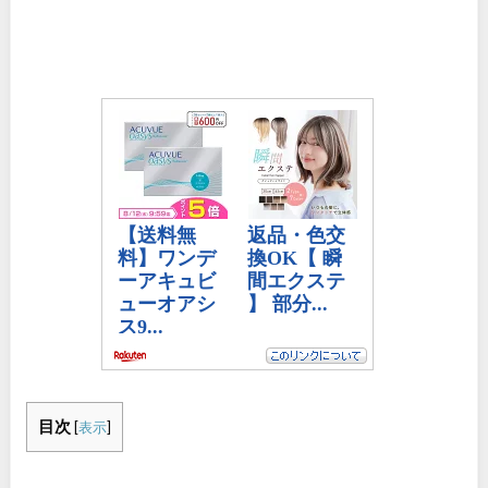
目次
[
表示
]