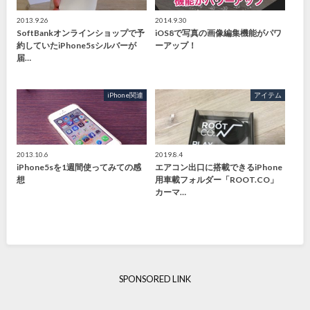
2013.9.26
2014.9.30
SoftBankオンラインショップで予
iOS8で写真の画像編集機能がパワ
約していたiPhone5sシルバーが
ーアップ！
届…
iPhone関連
アイテム
2013.10.6
2019.8.4
iPhone5sを1週間使ってみての感
エアコン出口に搭載できるiPhone
想
用車載フォルダー「ROOT.CO」
カーマ…
SPONSORED LINK