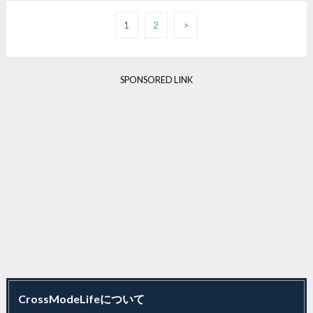
1
2
>
SPONSORED LINK
CrossModeLifeについて