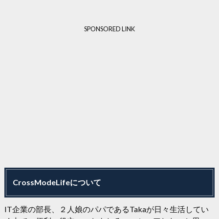
SPONSORED LINK
CrossModeLifeについて
IT企業の部長、２人娘のパパであるTakaが日々生活してい