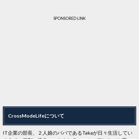
SPONSORED LINK
CrossModeLifeについて
IT企業の部長、２人娘のパパであるTakaが日々生活してい