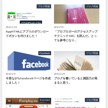
ブログ関連
ブログ関連
2013.1.13
2013.9.5
AppHTMLにアプリのダウンロー
「プロブロガーのアクセスアップ
ドボタンを付けました！
テクニック100」を読んだ。とっ
ても参考になり…
Facebook
ブログ関連
2012.2.9
2013.2.25
今更ながらfacebookページを作成
ブログを書いていると国語力が高
しました！
まると思う。
Evernote
ブログ関連