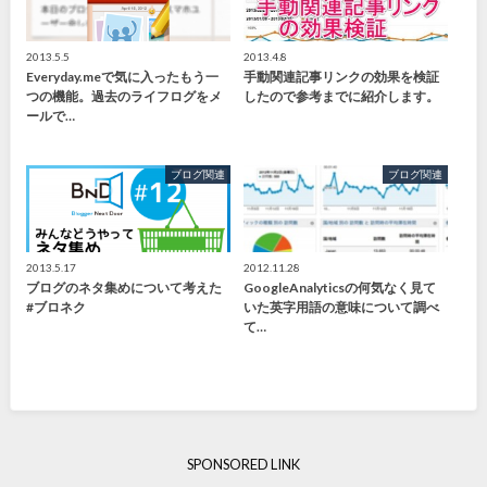
2013.5.5
2013.4.8
Everyday.meで気に入ったもう一
手動関連記事リンクの効果を検証
つの機能。過去のライフログをメ
したので参考までに紹介します。
ールで…
ブログ関連
ブログ関連
2013.5.17
2012.11.28
ブログのネタ集めについて考えた
GoogleAnalyticsの何気なく見て
#ブロネク
いた英字用語の意味について調べ
て…
SPONSORED LINK