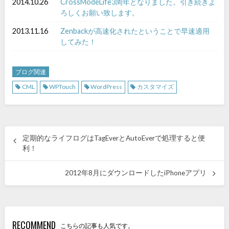
2014.10.26
CrossModeLife3周年となりました。引き続きよ
ろしくお願い致します。
2013.11.16
Zenbackが高速化されたということで早速適用
してみた！
ブログ関連
CML
WPTouch
WordPress
カスタマイズ
定期的なライフログはTagEverとAutoEverで処理すると便
利！
2012年8月にダウンロードしたiPhoneアプリ
RECOMMEND
こちらの記事も人気です。