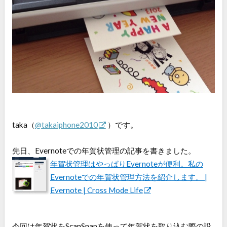
taka（
@takaiphone2010
）です。
先日、Evernoteでの年賀状管理の記事を書きました。
年賀状管理はやっぱりEvernoteが便利。私の
Evernoteでの年賀状管理方法を紹介します。 |
Evernote | Cross Mode Life
今回は年賀状をScanSnapを使って年賀状を取り込む際の設