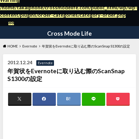
/home/takaiphone/crossmodelife.com/public_html/wp/wp-
content/plugins/order-categories/category-order.php
on
～日々の暮らしの役立つ情報ブログ～
line
88
Cross Mode Life
HOME
Evernote
年賀状をEvernoteに取り込む際のScanSnap S1300の設定
2012.12.24
Evernote
年賀状をEvernoteに取り込む際のScanSnap
S1300の設定