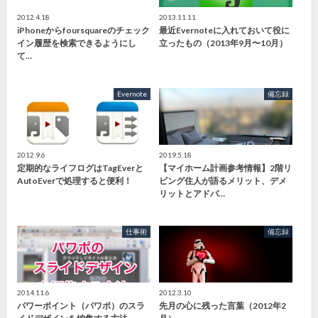
2012.4.18
2013.11.11
iPhoneからfoursquareのチェック
最近Evernoteに入れておいて役に
イン履歴を検索できるようにし
立ったもの（2013年9月〜10月）
て…
Evernote
備忘録
2012.9.6
2019.5.18
定期的なライフログはTagEverと
【マイホーム計画参考情報】2階リ
AutoEverで処理すると便利！
ビング住人が語るメリット、デメ
リットとアドバ…
仕事術
備忘録
2014.11.6
2012.3.10
パワーポイント（パワポ）のスラ
先月の心に残った言葉（2012年2