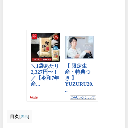
目次
[
表示
]