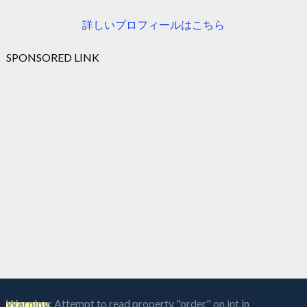
詳しいプロフィールはこちら
SPONSORED LINK
Warning
: Attempt to read property "order" on int in