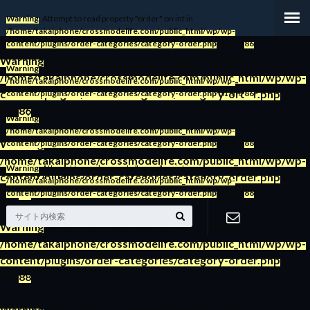
Warning
: Attempt to read property "order" on int in
/home/takaiphone/crossmodelife.com/public_html/wp/wp-
content/plugins/order-categories/category-order.php
on line
86
Warning
: Attempt to read property "order" on int in
Warning
: Attempt to read property "order" on int in
/home/takaiphone/crossmodelife.com/public_html/wp/wp-
/home/takaiphone/crossmodelife.com/public_html/wp/wp-
content/plugins/order-categories/category-order.php
on
content/plugins/order-categories/category-order.php
on line
86
line
86
Warning
: Attempt to read property "name" on int in
/home/takaiphone/crossmodelife.com/public_html/wp/wp-
Warning
: Attempt to read property "order" on int in
content/plugins/order-categories/category-order.php
on line
88
/home/takaiphone/crossmodelife.com/public_html/wp/wp-
Warning
: Attempt to read property "name" on int in
content/plugins/order-categories/category-order.php
on
/home/takaiphone/crossmodelife.com/public_html/wp/wp-
line
86
content/plugins/order-categories/category-order.php
on line
88
Warning
: Attempt to read property "name" on int in
/home/takaiphone/crossmodelife.com/public_html/wp/wp-
お問い合わ
content/plugins/order-categories/category-order.php
on
line
88
せ
Warning
: Attempt to read property "name" on int in