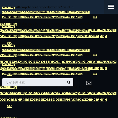
Warning
: Attempt to read property "order" on int in
/home/takaiphone/crossmodelife.com/public_html/wp/wp-
content/plugins/order-categories/category-order.php
on line
86
Warning
: Attempt to read property "order" on int in
Warning
: Attempt to read property "order" on int in
/home/takaiphone/crossmodelife.com/public_html/wp/wp-
/home/takaiphone/crossmodelife.com/public_html/wp/wp-
content/plugins/order-categories/category-order.php
on
content/plugins/order-categories/category-order.php
on line
86
line
86
Warning
: Attempt to read property "name" on int in
/home/takaiphone/crossmodelife.com/public_html/wp/wp-
Warning
: Attempt to read property "order" on int in
content/plugins/order-categories/category-order.php
on line
88
/home/takaiphone/crossmodelife.com/public_html/wp/wp-
Warning
: Attempt to read property "name" on int in
content/plugins/order-categories/category-order.php
on
/home/takaiphone/crossmodelife.com/public_html/wp/wp-
line
86
content/plugins/order-categories/category-order.php
on line
88
Warning
: Attempt to read property "name" on int in
/home/takaiphone/crossmodelife.com/public_html/wp/wp-
お問い合わ
content/plugins/order-categories/category-order.php
on
line
88
せ
Warning
: Attempt to read property "name" on int in