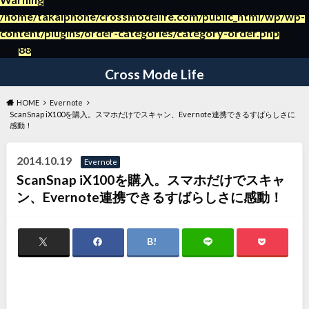
/home/takaiphone/crossmodelife.com/public_html/wp/wp-
content/plugins/order-categories/category-order.php
on
～日々の暮らしの役立つ情報ブログ～
line
88
Cross Mode Life
HOME
Evernote
ScanSnap iX100を購入。スマホだけでスキャン、Evernote連携できるすばらしさに
感動！
2014.10.19
Evernote
ScanSnap iX100を購入。スマホだけでスキャ
ン、Evernote連携できるすばらしさに感動！