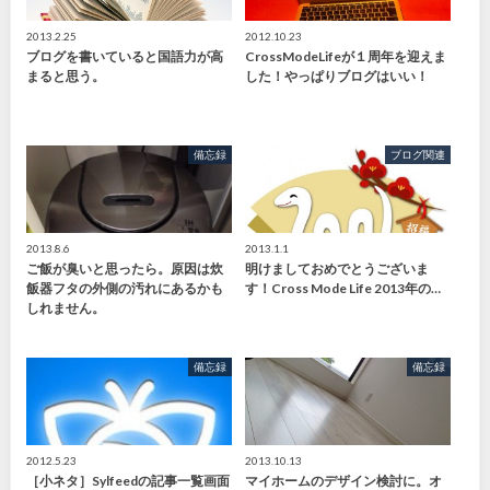
2013.2.25
2012.10.23
ブログを書いていると国語力が高
CrossModeLifeが１周年を迎えま
まると思う。
した！やっぱりブログはいい！
備忘録
ブログ関連
2013.8.6
2013.1.1
ご飯が臭いと思ったら。原因は炊
明けましておめでとうございま
飯器フタの外側の汚れにあるかも
す！Cross Mode Life 2013年の…
しれません。
備忘録
備忘録
2012.5.23
2013.10.13
［小ネタ］Sylfeedの記事一覧画面
マイホームのデザイン検討に。オ