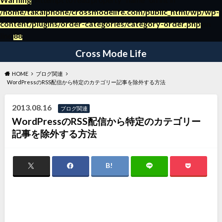
/home/takaiphone/crossmodelife.com/public_html/wp/wp-
content/plugins/order-categories/category-order.php
on
～日々の暮らしの役立つ情報ブログ～
line
88
Cross Mode Life
HOME
ブログ関連
WordPressのRSS配信から特定のカテゴリー記事を除外する方法
2013.08.16
ブログ関連
WordPressのRSS配信から特定のカテゴリー
記事を除外する方法