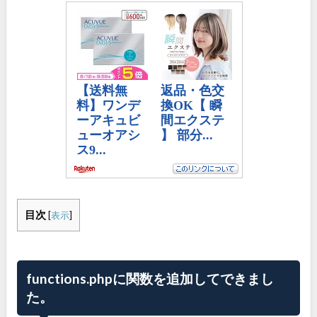
目次
[
表示
]
functions.phpに関数を追加してできまし
た。