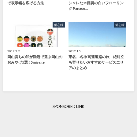
で表示幅を広げる方法
シャレな木目調の白いフローリン
グ Panaso…
備忘録
備忘録
2012.3.9
2012.1.5
岡山育ちの私が独断で選ぶ岡山の
東名、名神 高速道路の旅 絶対立
おみやげ5選 #5miyage
ち寄りたいおすすめサービスエリ
アのまとめ
SPONSORED LINK