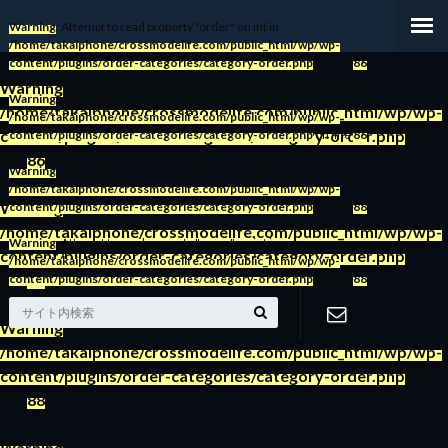
Warning
: Attempt to read property "order" on int in
/home/takaiphone/crossmodelife.com/public_html/wp/wp-
content/plugins/order-categories/category-order.php
on line
86
Warning
: Attempt to read property "order" on int in
Warning
: Attempt to read property "order" on int in
/home/takaiphone/crossmodelife.com/public_html/wp/wp-
/home/takaiphone/crossmodelife.com/public_html/wp/wp-
content/plugins/order-categories/category-order.php
on
content/plugins/order-categories/category-order.php
on line
86
line
86
Warning
: Attempt to read property "name" on int in
/home/takaiphone/crossmodelife.com/public_html/wp/wp-
Warning
: Attempt to read property "order" on int in
content/plugins/order-categories/category-order.php
on line
88
/home/takaiphone/crossmodelife.com/public_html/wp/wp-
Warning
: Attempt to read property "name" on int in
content/plugins/order-categories/category-order.php
on
/home/takaiphone/crossmodelife.com/public_html/wp/wp-
line
86
content/plugins/order-categories/category-order.php
on line
88
Warning
: Attempt to read property "name" on int in
/home/takaiphone/crossmodelife.com/public_html/wp/wp-
お問い合わ
content/plugins/order-categories/category-order.php
on
line
88
せ
Warning
: Attempt to read property "name" on int in