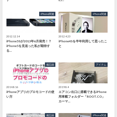
iPhone関連
iPhone関連
2012.12.14
2012.4.23
iPhone5Sが2013年6月発売！？
iPhone4Sを半年利用して思ったこ
iPhone5を見送った私が期待す
と
る…
備忘録
アイテム
2014.8.16
2019.8.4
iPhoneアプリのプロモコードの使
エアコン出口に搭載できるiPhone
い方
用車載フォルダー「ROOT.CO」
カーマ…
備忘録
iPhone関連