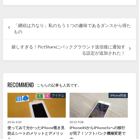
「継続は力なり」私のもう１つの趣味であるダンスから得た
もの
嬉しすぎる！PictShareにバックグラウンド送信後に通知す
る設定が追加された！
RECOMMEND
こちらの記事も人気です。
アイテム
iPhone関連
2016.4.20
2013.9.28
使ってみて分かったiPhone覗き見
iPhone4SからiPhone5sへの移行
防止シートのメリットとデメリッ
が完了！ソフトバンク機種変更で
ト
の…