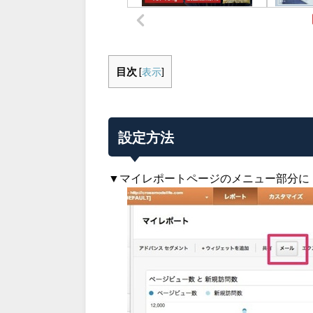
目次
[
表示
]
設定方法
▼マイレポートページのメニュー部分に