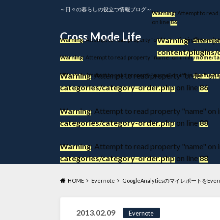
～日々の暮らしの役立つ情報ブログ～
Warning
: Attempt to read
on line
86
Cross Mode Life
Warning
: Attempt
Warning
: Attempt to read property "order" on int in
/home/ta
content/plugins/
Warning
: Attempt to read property "name" on int in
/home/ta
Warning
: Attempt to read property "order" on i
Warning
: Attempt to read property "name" on int in
/home/ta
categories/category-order.php
on line
86
Warning
: Attempt to read property "name" on i
categories/category-order.php
on line
88
Warning
: Attempt to read property "name" on i
categories/category-order.php
on line
88
HOME
Evernote
GoogleAnalyticsのマイレポートをE
2013.02.09
Evernote