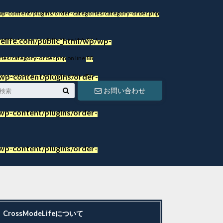
p-content/plugins/order-categories/category-order.php
life.com/public_html/wp/wp-
ies/category-order.php
on line
86
ies/category-order.php
on line
88
wp-content/plugins/order-
ies/category-order.php
on line
88
お問い合わせ
p-content/plugins/order-
p-content/plugins/order-
CrossModeLifeについて