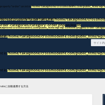
 property "order" on int in
/home/takaiphone/crossmodelife.com/public_html/wp/w
 to read property "order" on int in
/home/takaiphone/crossmode
kaiphone/crossmodelife.com/public_html/wp/wp-content/plugins/order-categor
order-categories/category-order.php
on line
86
kaiphone/crossmodelife.com/public_html/wp/wp-content/plugins/order-categor
nt in
/home/takaiphone/crossmodelife.com/public_html/wp/
kaiphone/crossmodelife.com/public_html/wp/wp-content/plugins/order-categor
nt in
/home/takaiphone/crossmodelife.com/public_html/wp/w
nt in
/home/takaiphone/crossmodelife.com/public_html/wp/w
vernoteに自動連携する方法