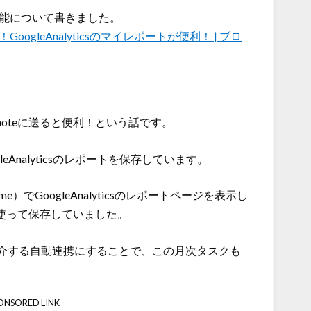
ート機能について書きました。
ogleAnalyticsのマイレポートが便利！ | ブロ
noteに送ると便利！という話です。
leAnalyticsのレポートを保存しています。
）でGoogleAnalyticsのレポートページを表示し
）を使って保存していました。
介する自動連携にすることで、この月次タスクも
ONSORED LINK