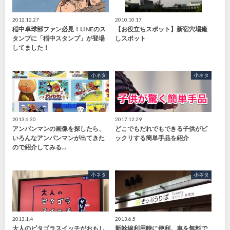
2012.12.27
2010.10.17
稲中卓球部ファン必見！LINEのス
【お役立ちスポット】新宿穴場癒
タンプに「稲中スタンプ」が登場
しスポット
してました！
小ネタ
小ネタ
2013.6.30
2017.12.29
アンパンマンの画像を探したら、
どこでもだれでもできる子供がビ
いろんなアンパンマンが出てきた
ックリする簡単手品を紹介
ので紹介してみる…
小ネタ
小ネタ
2013.1.4
2013.6.5
大人のピタゴラスイッチがおもし
新幹線利用時に便利。車を無料で