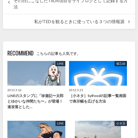
その日にこなしたToDo項目をライフログとして記録する方
法
私がTEDを観るときに使っている３つの情報源
RECOMMEND
こちらの記事も人気です。
LINE
備忘録
2013.3.16
2012.5.23
LINEのスタンプに「珍遊記〜太郎
［小ネタ］Sylfeedの記事一覧画面
とゆかいな仲間たち〜」が登場！
で表示幅を広げる方法
速攻落とした…
LINE
小ネタ