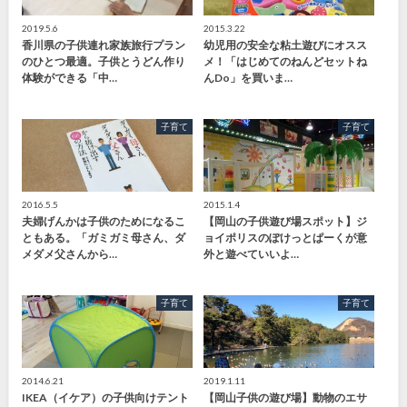
2019.5.6
2015.3.22
香川県の子供連れ家族旅行プラン
幼児用の安全な粘土遊びにオスス
のひとつ最適。子供とうどん作り
メ！「はじめてのねんどセットね
体験ができる「中…
んDo」を買いま…
子育て
子育て
2016.5.5
2015.1.4
夫婦げんかは子供のためになるこ
【岡山の子供遊び場スポット】ジ
ともある。「ガミガミ母さん、ダ
ョイポリスのぽけっとぱーくが意
メダメ父さんから…
外と遊べていいよ…
子育て
子育て
2014.6.21
2019.1.11
IKEA（イケア）の子供向けテント
【岡山子供の遊び場】動物のエサ