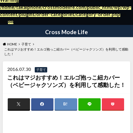
/home/takaiphone/crossmodelife.com/public_html/wp/wp-
content/plugins/order-categories/category-order.php
on
～日々の暮らしの役立つ情報ブログ～
line
88
Cross Mode Life
HOME
子育て
これはマジおすすめ！エルゴ抱っこ紐カバー（ベビージャクソンズ）を利用して感動
した！
2016.07.30
子育て
これはマジおすすめ！エルゴ抱っこ紐カバー
（ベビージャクソンズ）を利用して感動した！