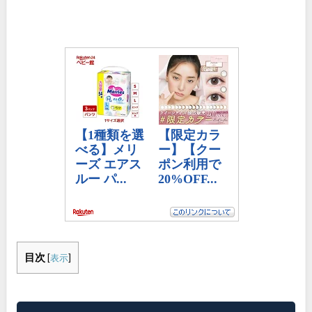
目次
[
表示
]