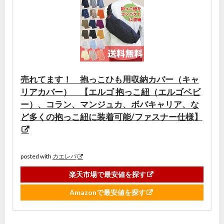
売れてます！ 抱っこひも用収納カバー（キャ
リアカバー） 【エルゴ 抱っこ紐（エルゴベビ
ー）、コラン、マンジュカ、ボバキャリア、な
ど多くの抱っこ紐に装着可能/ファスナー仕様】
posted with
カエレバ
楽天市場で最安値を探す
Amazonで最安値を探す