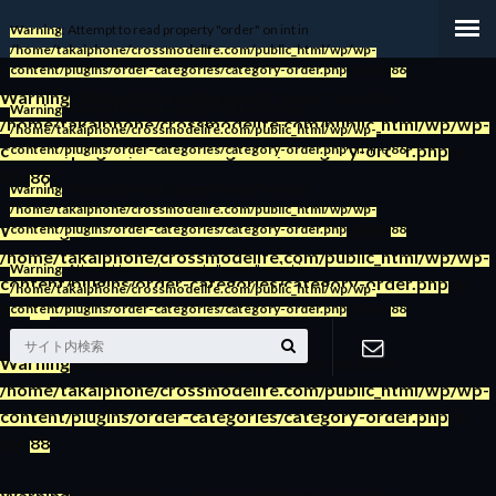
Warning
: Attempt to read property "order" on int in
/home/takaiphone/crossmodelife.com/public_html/wp/wp-
content/plugins/order-categories/category-order.php
on line
86
Warning
: Attempt to read property "order" on int in
Warning
: Attempt to read property "order" on int in
/home/takaiphone/crossmodelife.com/public_html/wp/wp-
/home/takaiphone/crossmodelife.com/public_html/wp/wp-
content/plugins/order-categories/category-order.php
on
content/plugins/order-categories/category-order.php
on line
86
line
86
Warning
: Attempt to read property "name" on int in
/home/takaiphone/crossmodelife.com/public_html/wp/wp-
Warning
: Attempt to read property "order" on int in
content/plugins/order-categories/category-order.php
on line
88
/home/takaiphone/crossmodelife.com/public_html/wp/wp-
Warning
: Attempt to read property "name" on int in
content/plugins/order-categories/category-order.php
on
/home/takaiphone/crossmodelife.com/public_html/wp/wp-
line
86
content/plugins/order-categories/category-order.php
on line
88
Warning
: Attempt to read property "name" on int in
/home/takaiphone/crossmodelife.com/public_html/wp/wp-
お問い合わ
content/plugins/order-categories/category-order.php
on
line
88
せ
Warning
: Attempt to read property "name" on int in