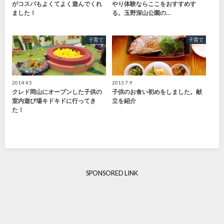
がコスパもよくてよく遊んでくれ
やり体験ならここをおすすめす
ました！
る。玉野深山公園の…
子育て
子育て
2014.4.5
2013.7.9
クレド岡山にオープンした子供の
子供のお食い初めをしました。献
室内遊び場キドキドに行ってき
立を紹介
た！
SPONSORED LINK