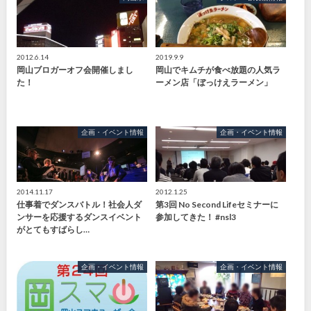
2012.6.14
2019.9.9
岡山ブロガーオフ会開催しまし
岡山でキムチが食べ放題の人気ラ
た！
ーメン店「ぼっけえラーメン」
企画・イベント情報
企画・イベント情報
2014.11.17
2012.1.25
仕事着でダンスバトル！社会人ダ
第3回 No Second Lifeセミナーに
ンサーを応援するダンスイベント
参加してきた！ #nsl3
がとてもすばらし…
企画・イベント情報
企画・イベント情報