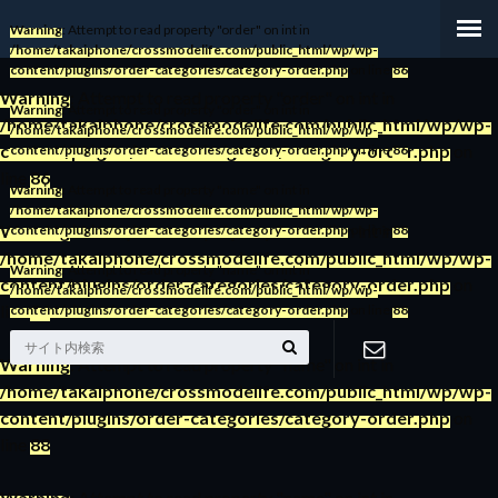
Warning
: Attempt to read property "order" on int in
/home/takaiphone/crossmodelife.com/public_html/wp/wp-
content/plugins/order-categories/category-order.php
on line
86
Warning
: Attempt to read property "order" on int in
Warning
: Attempt to read property "order" on int in
/home/takaiphone/crossmodelife.com/public_html/wp/wp-
/home/takaiphone/crossmodelife.com/public_html/wp/wp-
content/plugins/order-categories/category-order.php
on
content/plugins/order-categories/category-order.php
on line
86
line
86
Warning
: Attempt to read property "name" on int in
/home/takaiphone/crossmodelife.com/public_html/wp/wp-
Warning
: Attempt to read property "order" on int in
content/plugins/order-categories/category-order.php
on line
88
/home/takaiphone/crossmodelife.com/public_html/wp/wp-
Warning
: Attempt to read property "name" on int in
content/plugins/order-categories/category-order.php
on
/home/takaiphone/crossmodelife.com/public_html/wp/wp-
line
86
content/plugins/order-categories/category-order.php
on line
88
Warning
: Attempt to read property "name" on int in
/home/takaiphone/crossmodelife.com/public_html/wp/wp-
お問い合わ
content/plugins/order-categories/category-order.php
on
line
88
せ
Warning
: Attempt to read property "name" on int in