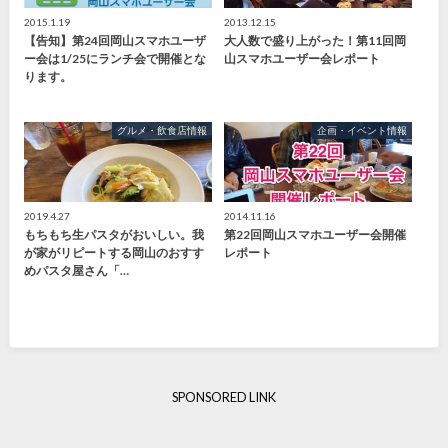
2015.1.19
2013.12.15
【告知】第24回岡山スマホユーザ
大人数で盛り上がった！第11回岡
ー会は1/25にランチ会で開催とな
山スマホユーザー会レポート
ります。
グルメ・飲食店情報
企画・イベント情報
2019.4.27
2014.11.16
もちもち生パスタがおいしい。我
第22回岡山スマホユーザー会開催
が家がリピートする岡山のおすす
レポート
めパスタ屋さん「…
SPONSORED LINK