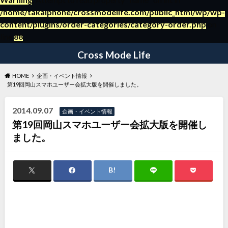
/home/takaiphone/crossmodelife.com/public_html/wp/wp-
content/plugins/order-categories/category-order.php
on
～日々の暮らしの役立つ情報ブログ～
line
88
Cross Mode Life
HOME
企画・イベント情報
第19回岡山スマホユーザー会拡大版を開催しました。
2014.09.07
企画・イベント情報
第19回岡山スマホユーザー会拡大版を開催し
ました。