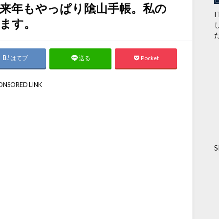
来年もやっぱり隂山手帳。私の
ます。
はてブ
Pocket
送る
ONSORED LINK
S