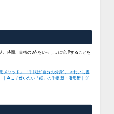
活、時間、目標の3点をいっしょに管理することを
メソッド』 「手帳は“自分の分身”。 きれいに書
う」｜今こそ使いたい「紙」の手帳 新・活用術｜ダ
ト