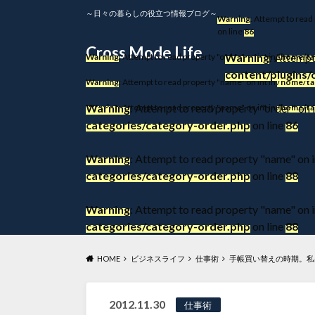
～日々の暮らしの役立つ情報ブログ～
Warning
: Attempt to read
on line
86
Cross Mode Life
Warning
: Attempt
Warning
: Attempt to read property "order" on int in
/home/ta
content/plugins/
Warning
: Attempt to read property "name" on int in
/home/ta
Warning
: Attempt to read property "order" on i
Warning
: Attempt to read property "name" on int in
/home/ta
categories/category-order.php
on line
86
Warning
: Attempt to read property "name" on i
categories/category-order.php
on line
88
Warning
: Attempt to read property "name" on i
categories/category-order.php
on line
88
HOME
ビジネスライフ
仕事術
手帳買い替えの時期。私
2012.11.30
仕事術