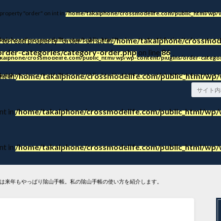
 property "order" on int in
/home/takaiphone/crossmodelife.com/public_html/wp/w
 to read property "order" on int in
/home/takaiphone/crossmode
kaiphone/crossmodelife.com/public_html/wp/wp-content/plugins/order-categor
order-categories/category-order.php
on line
86
kaiphone/crossmodelife.com/public_html/wp/wp-content/plugins/order-categor
nt in
/home/takaiphone/crossmodelife.com/public_html/wp/
kaiphone/crossmodelife.com/public_html/wp/wp-content/plugins/order-categor
nt in
/home/takaiphone/crossmodelife.com/public_html/wp/w
nt in
/home/takaiphone/crossmodelife.com/public_html/wp/w
は来年もやっぱり隂山手帳。私の隂山手帳の使い方を紹介します。