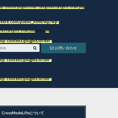
p-content/plugins/order-categories/category-order.php
life.com/public_html/wp/wp-
ies/category-order.php
on line
86
ies/category-order.php
on line
88
wp-content/plugins/order-
ies/category-order.php
on line
88
お問い合わせ
p-content/plugins/order-
p-content/plugins/order-
CrossModeLifeについて