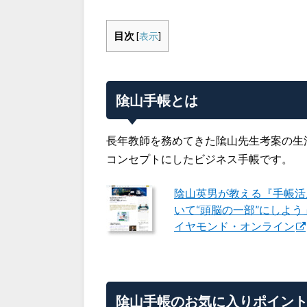
目次
[
表示
]
隂山手帳とは
長年教師を務めてきた隂山先生考案の生
コンセプトにしたビジネス手帳です。
陰山英男が教える『手帳活用
いて“頭脳の一部”にしよ
イヤモンド・オンライン
隂山手帳のお気に入りポイン