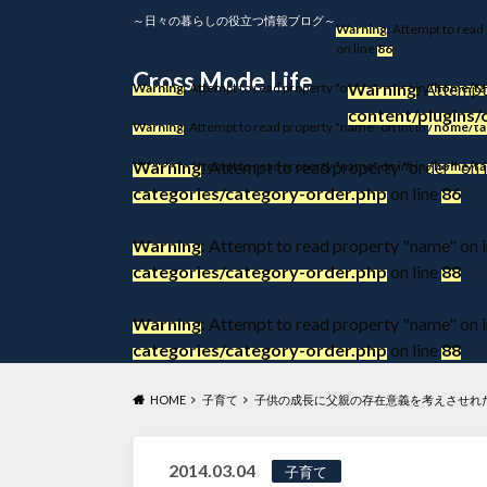
～日々の暮らしの役立つ情報ブログ～
Warning
: Attempt to read
on line
86
Cross Mode Life
Warning
: Attempt
Warning
: Attempt to read property "order" on int in
/home/ta
content/plugins/
Warning
: Attempt to read property "name" on int in
/home/ta
Warning
: Attempt to read property "order" on i
Warning
: Attempt to read property "name" on int in
/home/ta
categories/category-order.php
on line
86
Warning
: Attempt to read property "name" on i
categories/category-order.php
on line
88
Warning
: Attempt to read property "name" on i
categories/category-order.php
on line
88
HOME
子育て
子供の成長に父親の存在意義を考えさせれ
2014.03.04
子育て