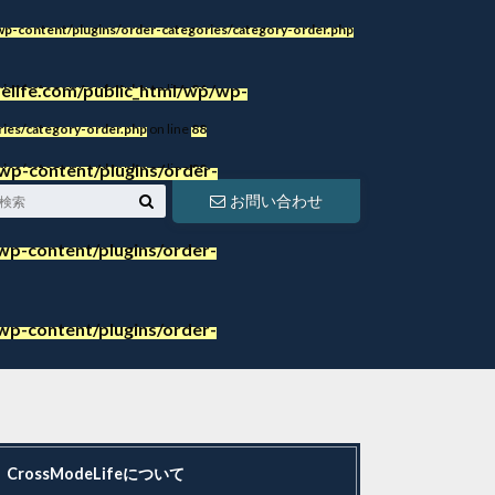
p-content/plugins/order-categories/category-order.php
life.com/public_html/wp/wp-
ies/category-order.php
on line
86
ies/category-order.php
on line
88
wp-content/plugins/order-
ies/category-order.php
on line
88
お問い合わせ
p-content/plugins/order-
p-content/plugins/order-
CrossModeLifeについて