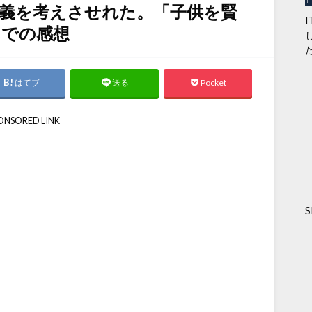
義を考えさせれた。「子供を賢
んでの感想
はてブ
Pocket
送る
ONSORED LINK
S