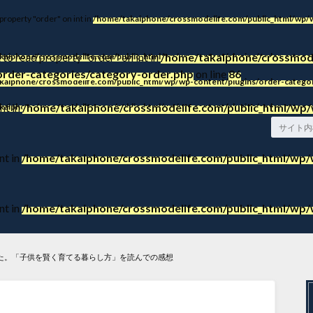
 property "order" on int in
/home/takaiphone/crossmodelife.com/public_html/wp/w
 to read property "order" on int in
/home/takaiphone/crossmode
kaiphone/crossmodelife.com/public_html/wp/wp-content/plugins/order-categor
order-categories/category-order.php
on line
86
kaiphone/crossmodelife.com/public_html/wp/wp-content/plugins/order-categor
nt in
/home/takaiphone/crossmodelife.com/public_html/wp/
kaiphone/crossmodelife.com/public_html/wp/wp-content/plugins/order-categor
nt in
/home/takaiphone/crossmodelife.com/public_html/wp/w
nt in
/home/takaiphone/crossmodelife.com/public_html/wp/w
た。「子供を賢く育てる暮らし方」を読んでの感想