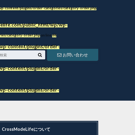
p-content/plugins/order-categories/category-order.php
life.com/public_html/wp/wp-
ies/category-order.php
on line
86
ies/category-order.php
on line
88
wp-content/plugins/order-
ies/category-order.php
on line
88
お問い合わせ
p-content/plugins/order-
p-content/plugins/order-
CrossModeLifeについて