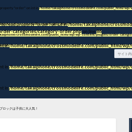
 property "order" on int in
/home/takaiphone/crossmodelife.com/public_html/wp/w
 to read property "order" on int in
/home/takaiphone/crossmode
kaiphone/crossmodelife.com/public_html/wp/wp-content/plugins/order-categor
order-categories/category-order.php
on line
86
kaiphone/crossmodelife.com/public_html/wp/wp-content/plugins/order-categor
nt in
/home/takaiphone/crossmodelife.com/public_html/wp/
kaiphone/crossmodelife.com/public_html/wp/wp-content/plugins/order-categor
nt in
/home/takaiphone/crossmodelife.com/public_html/wp/w
nt in
/home/takaiphone/crossmodelife.com/public_html/wp/w
ゴブロックは子供に大人気！