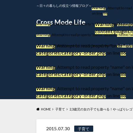
～日々の暮らしの役立つ情報ブログ～
Warning
: Attempt to read
on line
86
Cross Mode Life
Warning
: Attempt
Warning
: Attempt to read property "order" on int in
/home/ta
content/plugins/
Warning
: Attempt to read property "name" on int in
/home/ta
Warning
: Attempt to read property "order" on i
Warning
: Attempt to read property "name" on int in
/home/ta
categories/category-order.php
on line
86
Warning
: Attempt to read property "name" on i
categories/category-order.php
on line
88
Warning
: Attempt to read property "name" on i
categories/category-order.php
on line
88
HOME
子育て
2,3歳児の女の子でも遊べる！やっぱりレ
2015.07.30
子育て