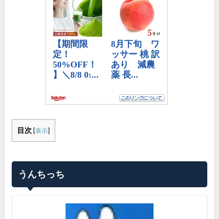
目次
[
表示
]
うんちっち