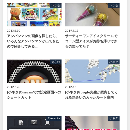
小ネタ
小ネタ
2013.6.30
2019.9.12
アンパンマンの画像を探したら、
サーティーワンアイスクリームで
いろんなアンパンマンが出てきた
コーン型アイスがお持ち帰りでき
ので紹介してみる…
るの知ってた？
備忘録
小ネタ
2012.4.28
2012.6.8
[小ネタ]Onecamでの設定画面への
[小ネタ]Google先生が案内してく
ショートカット
れる気合いの入ったルート案内
Evernote
小ネタ