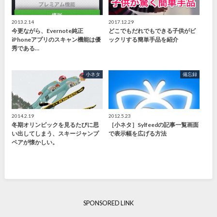
2013.2.14
2017.12.29
今更ながら、Evernote純正
どこでもだれでもできる子供がビ
iPhoneアプリのスキャン機能は優
ックリする簡単手品を紹介
秀である…
小ネタ
備忘録
2014.2.19
2012.5.23
冬期オリンピックを見るたびに思
［小ネタ］Sylfeedの記事一覧画面
い出してしまう、スキージャンプ
で表示幅を広げる方法
ペアが懐かしい。
SPONSORED LINK