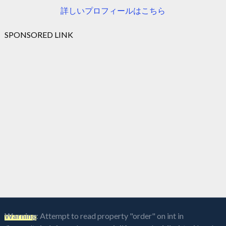
詳しいプロフィールはこちら
SPONSORED LINK
Warning
: Attempt to read property "order" on int in