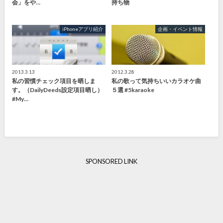
会」をや…
持ち物
iPhoneアプリ紹介
企画・イベント情報
2013.3.13
2012.3.28
私の習慣チェック項目を晒しま
私の歌って気持ちいいカラオケ曲
す。（DailyDeeds設定項目晒し）
５選 #5karaoke
#My…
SPONSORED LINK