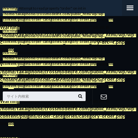
Warning
: Attempt to read property "order" on int in
/home/takaiphone/crossmodelife.com/public_html/wp/wp-
content/plugins/order-categories/category-order.php
on line
86
Warning
: Attempt to read property "order" on int in
Warning
: Attempt to read property "order" on int in
/home/takaiphone/crossmodelife.com/public_html/wp/wp-
/home/takaiphone/crossmodelife.com/public_html/wp/wp-
content/plugins/order-categories/category-order.php
on
content/plugins/order-categories/category-order.php
on line
86
line
86
Warning
: Attempt to read property "name" on int in
/home/takaiphone/crossmodelife.com/public_html/wp/wp-
Warning
: Attempt to read property "order" on int in
content/plugins/order-categories/category-order.php
on line
88
/home/takaiphone/crossmodelife.com/public_html/wp/wp-
Warning
: Attempt to read property "name" on int in
content/plugins/order-categories/category-order.php
on
/home/takaiphone/crossmodelife.com/public_html/wp/wp-
line
86
content/plugins/order-categories/category-order.php
on line
88
Warning
: Attempt to read property "name" on int in
/home/takaiphone/crossmodelife.com/public_html/wp/wp-
お問い合わ
content/plugins/order-categories/category-order.php
on
line
88
せ
Warning
: Attempt to read property "name" on int in