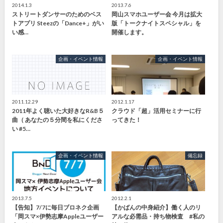
2014.1.3
2013.7.6
ストリートダンサーのためのベス
岡山スマホユーザー会 今月は拡大
トアプリ Steezの「Dance+」がい
版「トークナイトスペシャル」を
い感…
開催します。
企画・イベント情報
企画・イベント情報
2011.12.29
2012.1.17
2011年よく聴いた大好きなR&B５
クラウド「超」活用セミナーに行
曲（ あなたの５分間を私にくださ
ってきた！
い #5…
企画・イベント情報
備忘録
2013.7.5
2012.2.1
【告知】7/7に毎日ブロネク企画
【かばんの中身紹介】働く人のリ
「岡スマ×伊勢志摩Appleユーザー
アルな必需品・持ち物検査 #私の