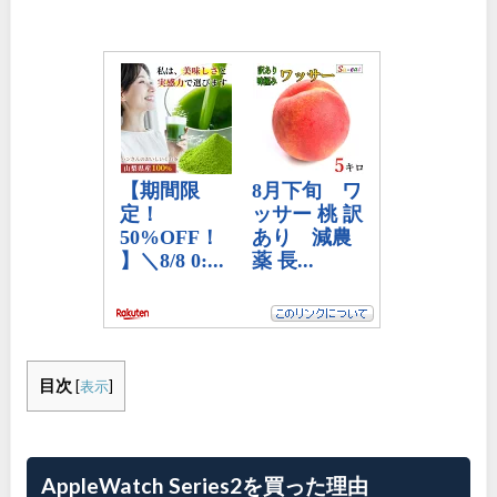
目次
[
表示
]
AppleWatch Series2を買った理由