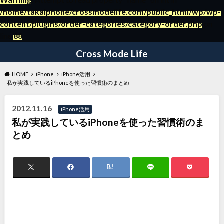
/home/takaiphone/crossmodelife.com/public_html/wp/wp-
content/plugins/order-categories/category-order.php
on
～日々の暮らしの役立つ情報ブログ～
line
88
Cross Mode Life
HOME
iPhone
iPhone活用
私が実践しているiPhoneを使った習慣術のまとめ
2012.11.16
iPhone活用
私が実践しているiPhoneを使った習慣術のま
とめ