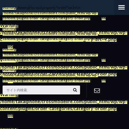
Warning
: Attempt to read property "order" on int in
/home/takaiphone/crossmodelife.com/public_html/wp/wp-
content/plugins/order-categories/category-order.php
on line
86
Warning
: Attempt to read property "order" on int in
Warning
: Attempt to read property "order" on int in
/home/takaiphone/crossmodelife.com/public_html/wp/wp-
/home/takaiphone/crossmodelife.com/public_html/wp/wp-
content/plugins/order-categories/category-order.php
on
content/plugins/order-categories/category-order.php
on line
86
line
86
Warning
: Attempt to read property "name" on int in
/home/takaiphone/crossmodelife.com/public_html/wp/wp-
Warning
: Attempt to read property "order" on int in
content/plugins/order-categories/category-order.php
on line
88
/home/takaiphone/crossmodelife.com/public_html/wp/wp-
Warning
: Attempt to read property "name" on int in
content/plugins/order-categories/category-order.php
on
/home/takaiphone/crossmodelife.com/public_html/wp/wp-
line
86
content/plugins/order-categories/category-order.php
on line
88
Warning
: Attempt to read property "name" on int in
/home/takaiphone/crossmodelife.com/public_html/wp/wp-
お問い合わ
content/plugins/order-categories/category-order.php
on
line
88
せ
Warning
: Attempt to read property "name" on int in