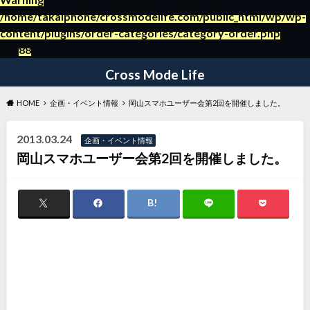
/home/takaiphone/crossmodelife.com/public_html/wp/wp-
content/plugins/order-categories/category-order.php
on
～日々の暮らしの役立つ情報ブログ～
line
88
Cross Mode Life
HOME
企画・イベント情報
岡山スマホユーザー会第2回を開催しました。
2013.03.24
企画・イベント情報
岡山スマホユーザー会第2回を開催しました。