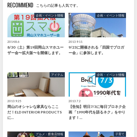
RECOMMEND
こちらの記事も人気です。
企画・イベント情報
企画・イベント情報
2014.8.6
2013.9.11
8/30（土）第19回岡山スマホユー
9/23に開催される「四国でブロガ
ザー会〜拡大版〜を開催します。
ー会」に参加します。
アイテム
企画・イベント情報
2013.9.25
2013.7.2
岡山のオシャレな家具ならここ
【告知】明日7/3に毎日ブロネク企
だ！ELD INTERIOR PRODUCTS
画 「1990年代を語るネク」をやり
に…
ます！…
グルメ・飲食店情報
子育て