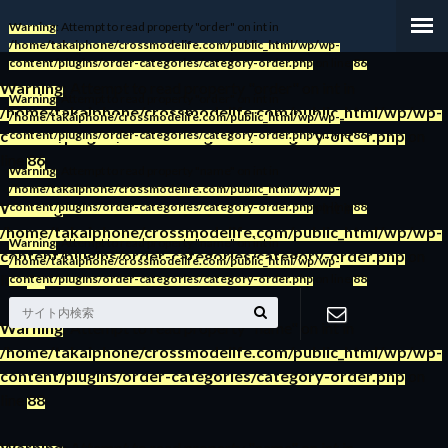
Warning
: Attempt to read property "order" on int in
/home/takaiphone/crossmodelife.com/public_html/wp/wp-
content/plugins/order-categories/category-order.php
on line
86
Warning
: Attempt to read property "order" on int in
Warning
: Attempt to read property "order" on int in
/home/takaiphone/crossmodelife.com/public_html/wp/wp-
/home/takaiphone/crossmodelife.com/public_html/wp/wp-
content/plugins/order-categories/category-order.php
on
content/plugins/order-categories/category-order.php
on line
86
line
86
Warning
: Attempt to read property "name" on int in
/home/takaiphone/crossmodelife.com/public_html/wp/wp-
Warning
: Attempt to read property "order" on int in
content/plugins/order-categories/category-order.php
on line
88
/home/takaiphone/crossmodelife.com/public_html/wp/wp-
Warning
: Attempt to read property "name" on int in
content/plugins/order-categories/category-order.php
on
/home/takaiphone/crossmodelife.com/public_html/wp/wp-
line
86
content/plugins/order-categories/category-order.php
on line
88
Warning
: Attempt to read property "name" on int in
/home/takaiphone/crossmodelife.com/public_html/wp/wp-
お問い合わ
content/plugins/order-categories/category-order.php
on
line
88
せ
Warning
: Attempt to read property "name" on int in