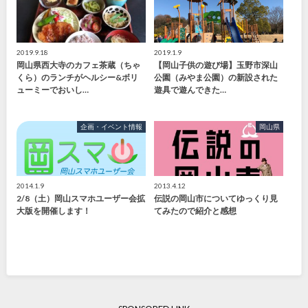
2019.9.18
2019.1.9
岡山県西大寺のカフェ茶蔵（ちゃ
【岡山子供の遊び場】玉野市深山
くら）のランチがヘルシー&ボリ
公園（みやま公園）の新設された
ューミーでおいし…
遊具で遊んできた…
企画・イベント情報
岡山県
2014.1.9
2013.4.12
2/8（土）岡山スマホユーザー会拡
伝説の岡山市についてゆっくり見
大版を開催します！
てみたので紹介と感想