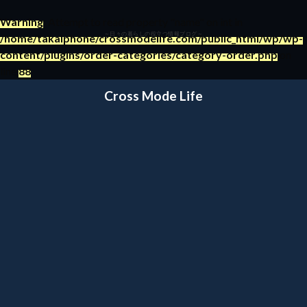
Warning
: Attempt to read property "name" on int in
～日々の暮らしの役立つ情報ブログ～
/home/takaiphone/crossmodelife.com/public_html/wp/wp-
content/plugins/order-categories/category-order.php
on
line
88
Cross Mode Life