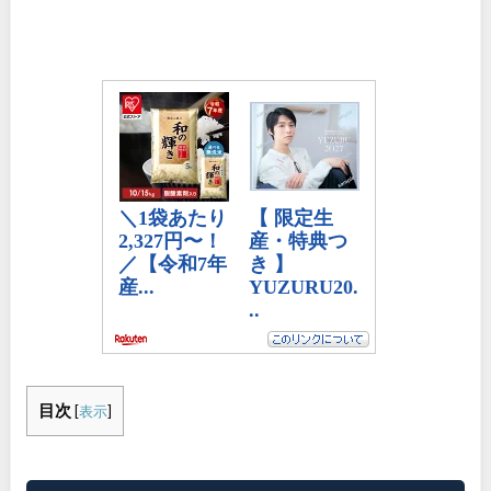
目次
[
表示
]