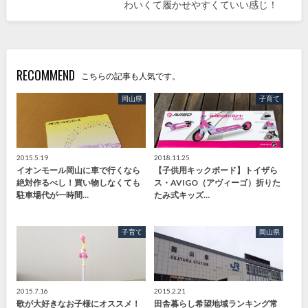
わいくて履かせやすくていい感じ！
RECOMMEND
こちらの記事も人気です。
岡山県
子育て
2015.5.19
2018.11.25
イオンモール岡山に車で行くなら
【子供用キックボード】トイザら
絶対作るべし！買い物しなくても
ス・AVIGO（アヴィーゴ）折りた
駐車場代が一時間…
たみ式キッズ…
子育て
岡山県
2015.7.16
2015.2.21
歌が大好きなお子様にオススメ！
田舎暮らし希望地域ランキング常