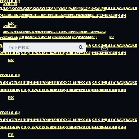
Warning
: Attempt to read property "name" on int in
/home/takaiphone/crossmodelife.com/public_html/wp/wp-
/home/takaiphone/crossmodelife.com/public_html/wp/wp-
content/plugins/order-categories/category-order.php
on
content/plugins/order-categories/category-order.php
on line
88
line
88
Warning
: Attempt to read property "name" on int in
/home/takaiphone/crossmodelife.com/public_html/wp/wp-
Warning
: Attempt to read property "order" on int in
content/plugins/order-categories/category-order.php
on line
88
/home/takaiphone/crossmodelife.com/public_html/wp/wp-
content/plugins/order-categories/category-order.php
on
line
86
お問い合わ
Warning
: Attempt to read property "order" on int in
せ
/home/takaiphone/crossmodelife.com/public_html/wp/wp-
content/plugins/order-categories/category-order.php
on
line
86
Warning
: Attempt to read property "name" on int in
/home/takaiphone/crossmodelife.com/public_html/wp/wp-
content/plugins/order-categories/category-order.php
on
line
88