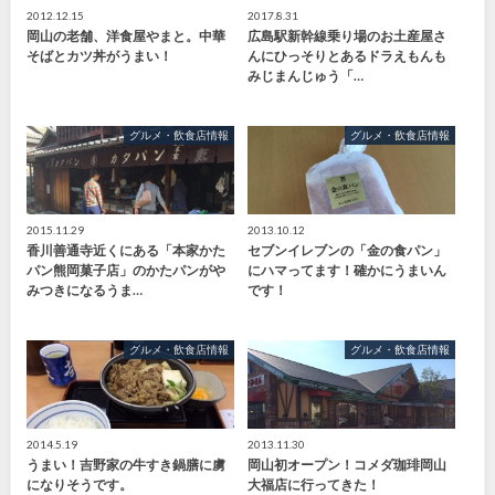
2012.12.15
2017.8.31
岡山の老舗、洋食屋やまと。中華
広島駅新幹線乗り場のお土産屋さ
そばとカツ丼がうまい！
んにひっそりとあるドラえもんも
みじまんじゅう「…
グルメ・飲食店情報
グルメ・飲食店情報
2015.11.29
2013.10.12
香川善通寺近くにある「本家かた
セブンイレブンの「金の食パン」
パン熊岡菓子店」のかたパンがや
にハマってます！確かにうまいん
みつきになるうま…
です！
グルメ・飲食店情報
グルメ・飲食店情報
2014.5.19
2013.11.30
うまい！吉野家の牛すき鍋膳に虜
岡山初オープン！コメダ珈琲岡山
になりそうです。
大福店に行ってきた！