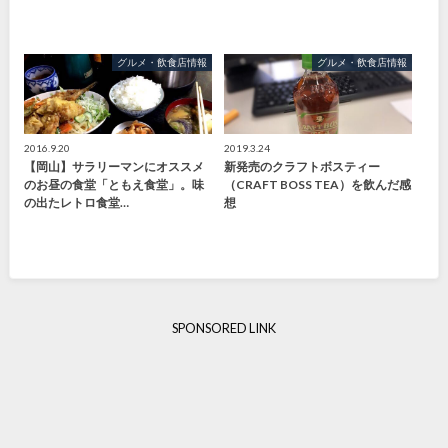
グルメ・飲食店情報
グルメ・飲食店情報
2016.9.20
2019.3.24
【岡山】サラリーマンにオススメ
新発売のクラフトボスティー
のお昼の食堂「ともえ食堂」。味
（CRAFT BOSS TEA）を飲んだ感
の出たレトロ食堂…
想
SPONSORED LINK