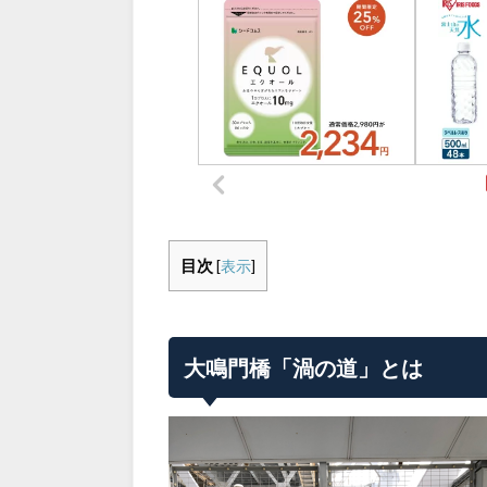
目次
[
表示
]
大鳴門橋「渦の道」とは