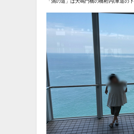
「渦の道」は大鳴門橋の橋桁内(車道の下