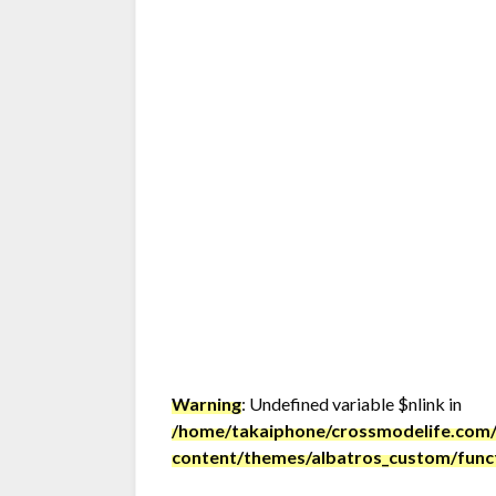
Warning
: Undefined variable $nlink in
/home/takaiphone/crossmodelife.com/
content/themes/albatros_custom/func