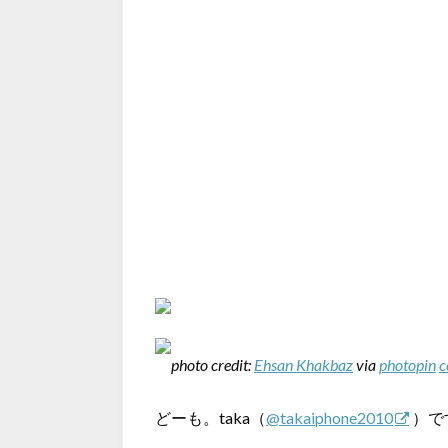
photo credit:
Ehsan Khakbaz
via
photopin
c
どーも。taka（
@takaiphone2010
）で