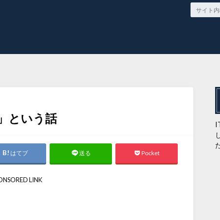
」という話
はてブ
Pocket
送る
ONSORED LINK