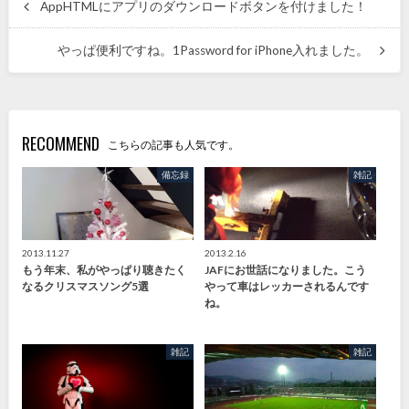
AppHTMLにアプリのダウンロードボタンを付けました！
やっぱ便利ですね。1Password for iPhone入れました。
RECOMMEND
こちらの記事も人気です。
備忘録
雑記
2013.11.27
2013.2.16
もう年末、私がやっぱり聴きたく
JAFにお世話になりました。こう
なるクリスマスソング5選
やって車はレッカーされるんです
ね。
雑記
雑記