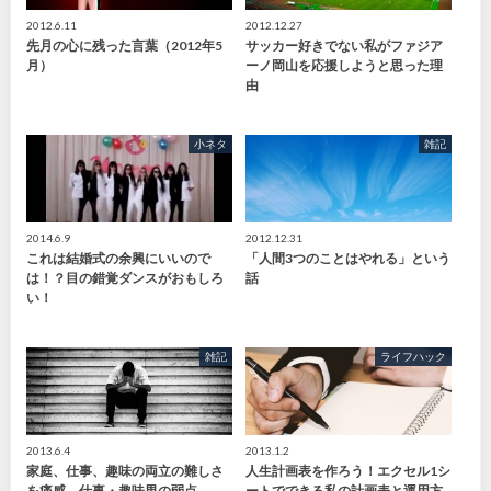
2012.6.11
2012.12.27
先月の心に残った言葉（2012年5
サッカー好きでない私がファジア
月）
ーノ岡山を応援しようと思った理
由
小ネタ
雑記
2014.6.9
2012.12.31
これは結婚式の余興にいいので
「人間3つのことはやれる」という
は！？目の錯覚ダンスがおもしろ
話
い！
雑記
ライフハック
2013.6.4
2013.1.2
家庭、仕事、趣味の両立の難しさ
人生計画表を作ろう！エクセル1シ
を痛感。仕事・趣味男の弱点
ートでできる私の計画表と運用方