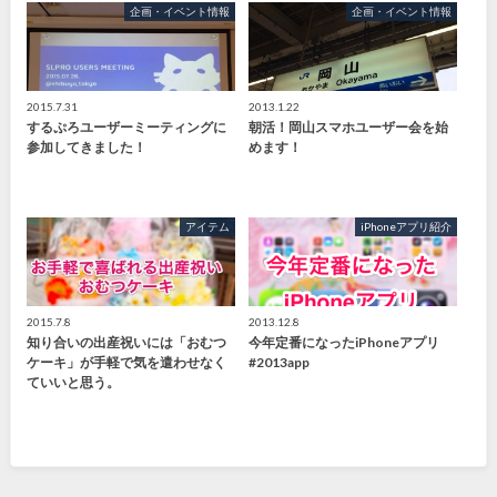
企画・イベント情報
企画・イベント情報
2015.7.31
2013.1.22
するぷろユーザーミーティングに
朝活！岡山スマホユーザー会を始
参加してきました！
めます！
アイテム
iPhoneアプリ紹介
2015.7.8
2013.12.8
知り合いの出産祝いには「おむつ
今年定番になったiPhoneアプリ
ケーキ」が手軽で気を遣わせなく
#2013app
ていいと思う。