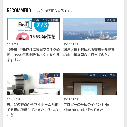
RECOMMEND
こちらの記事も人気です。
企画・イベント情報
備忘録
2013.7.2
2014.11.19
【告知】明日7/3に毎日ブロネク企
瀬戸大橋を眺めれる香川宇多津青
画 「1990年代を語るネク」をやり
の山山頂展望台に行ってきた。
ます！…
ライフ
企画・イベント情報
2014.10.9
2011.11.27
夫、父の視点からマイホームを建
ブロガーのためのイベントNo
てる際に考慮しておきたい７つの
Blog No Lifeに行ってきた！
こと