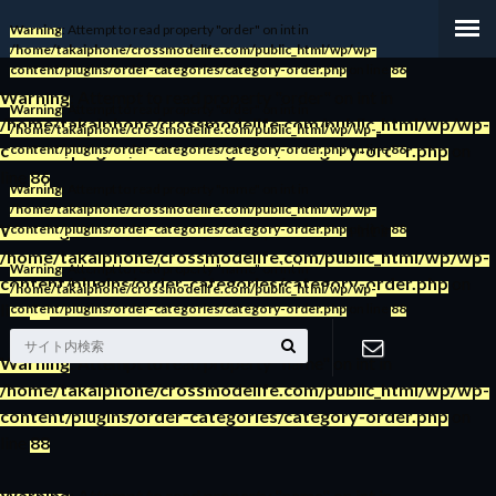
Warning
: Attempt to read property "order" on int in
/home/takaiphone/crossmodelife.com/public_html/wp/wp-
content/plugins/order-categories/category-order.php
on line
86
Warning
: Attempt to read property "order" on int in
Warning
: Attempt to read property "order" on int in
/home/takaiphone/crossmodelife.com/public_html/wp/wp-
/home/takaiphone/crossmodelife.com/public_html/wp/wp-
content/plugins/order-categories/category-order.php
on
content/plugins/order-categories/category-order.php
on line
86
line
86
Warning
: Attempt to read property "name" on int in
/home/takaiphone/crossmodelife.com/public_html/wp/wp-
Warning
: Attempt to read property "order" on int in
content/plugins/order-categories/category-order.php
on line
88
/home/takaiphone/crossmodelife.com/public_html/wp/wp-
Warning
: Attempt to read property "name" on int in
content/plugins/order-categories/category-order.php
on
/home/takaiphone/crossmodelife.com/public_html/wp/wp-
line
86
content/plugins/order-categories/category-order.php
on line
88
Warning
: Attempt to read property "name" on int in
/home/takaiphone/crossmodelife.com/public_html/wp/wp-
お問い合わ
content/plugins/order-categories/category-order.php
on
line
88
せ
Warning
: Attempt to read property "name" on int in