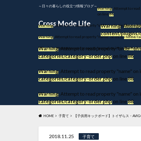
～日々の暮らしの役立つ情報ブログ～
Warning
: Attempt to read
on line
86
Cross Mode Life
Warning
: Attempt
Warning
: Attempt to read property "order" on int in
/home/ta
content/plugins/
Warning
: Attempt to read property "name" on int in
/home/ta
Warning
: Attempt to read property "order" on i
Warning
: Attempt to read property "name" on int in
/home/ta
categories/category-order.php
on line
86
Warning
: Attempt to read property "name" on i
categories/category-order.php
on line
88
Warning
: Attempt to read property "name" on i
categories/category-order.php
on line
88
HOME
子育て
【子供用キックボード】トイザらス・AVI
2018.11.25
子育て