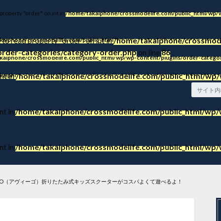
 property "order" on int in
/home/takaiphone/crossmodelife.com/public_html/wp/w
 to read property "order" on int in
/home/takaiphone/crossmode
kaiphone/crossmodelife.com/public_html/wp/wp-content/plugins/order-categor
order-categories/category-order.php
on line
86
kaiphone/crossmodelife.com/public_html/wp/wp-content/plugins/order-categor
nt in
/home/takaiphone/crossmodelife.com/public_html/wp/
kaiphone/crossmodelife.com/public_html/wp/wp-content/plugins/order-categor
nt in
/home/takaiphone/crossmodelife.com/public_html/wp/w
nt in
/home/takaiphone/crossmodelife.com/public_html/wp/w
GO（アヴィーゴ）折りたたみ式キッズスクーターがコスパよくて遊べるよ！