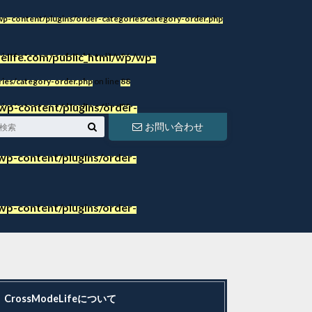
p-content/plugins/order-categories/category-order.php
life.com/public_html/wp/wp-
ies/category-order.php
on line
86
ies/category-order.php
on line
88
wp-content/plugins/order-
ies/category-order.php
on line
88
お問い合わせ
p-content/plugins/order-
p-content/plugins/order-
CrossModeLifeについて