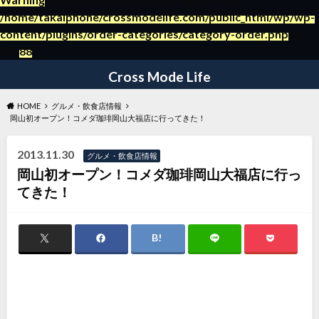
/home/takaiphone/crossmodelife.com/public_html/wp/wp-
content/plugins/order-categories/category-order.php
on
～日々の暮らしの役立つ情報ブログ～
line
88
Cross Mode Life
HOME
グルメ・飲食店情報
岡山初オープン！コメダ珈琲岡山大福店に行ってきた！
2013.11.30
グルメ・飲食店情報
岡山初オープン！コメダ珈琲岡山大福店に行っ
てきた！