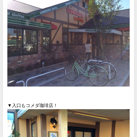
▼入口もコメダ珈琲店！