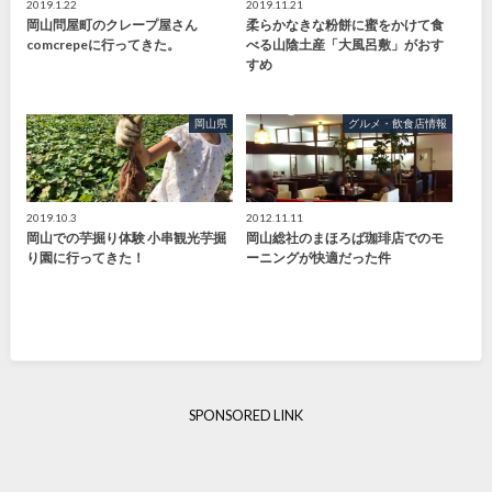
2019.1.22
2019.11.21
岡山問屋町のクレープ屋さん
柔らかなきな粉餅に蜜をかけて食
comcrepeに行ってきた。
べる山陰土産「大風呂敷」がおす
すめ
岡山県
グルメ・飲食店情報
2019.10.3
2012.11.11
岡山での芋掘り体験 小串観光芋掘
岡山総社のまほろば珈琲店でのモ
り園に行ってきた！
ーニングが快適だった件
SPONSORED LINK