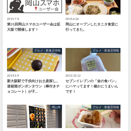
2015.7.4
2015.6.26
第31回岡山スマホユーザー会は拡
岡山にオープンしたタニタ食堂に
大版で開催します！
行ってきた。
グルメ・飲食店情報
グルメ・飲食店情報
2019.3.9
2013.10.12
新大阪駅で子供向けお土産探し。
セブンイレブンの「金の食パン」
道頓堀ボンボンタウン（棒付きチ
にハマってます！確かにうまいん
ョコレート）が子…
です！
岡山県
グルメ・飲食店情報