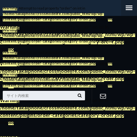
Warning
: Attempt to read property "order" on int in
/home/takaiphone/crossmodelife.com/public_html/wp/wp-
content/plugins/order-categories/category-order.php
on line
86
Warning
: Attempt to read property "order" on int in
Warning
: Attempt to read property "order" on int in
/home/takaiphone/crossmodelife.com/public_html/wp/wp-
/home/takaiphone/crossmodelife.com/public_html/wp/wp-
content/plugins/order-categories/category-order.php
on
content/plugins/order-categories/category-order.php
on line
86
line
86
Warning
: Attempt to read property "name" on int in
/home/takaiphone/crossmodelife.com/public_html/wp/wp-
Warning
: Attempt to read property "order" on int in
content/plugins/order-categories/category-order.php
on line
88
/home/takaiphone/crossmodelife.com/public_html/wp/wp-
Warning
: Attempt to read property "name" on int in
content/plugins/order-categories/category-order.php
on
/home/takaiphone/crossmodelife.com/public_html/wp/wp-
line
86
content/plugins/order-categories/category-order.php
on line
88
Warning
: Attempt to read property "name" on int in
/home/takaiphone/crossmodelife.com/public_html/wp/wp-
お問い合わ
content/plugins/order-categories/category-order.php
on
line
88
せ
Warning
: Attempt to read property "name" on int in